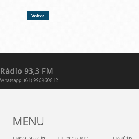
Voltar
Rádio 93,3 FM
Whatsapp: (61) 996960812
MENU
Nosso Aplicativo
Podcast MP3
Matérias
•
•
•