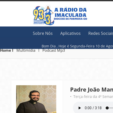
Sobre Nós
Aplicativos
Redes Sociai
Bom Dia ,
Hoje é
Segunda-Feira 10 
Home l
Multimídia l Podcast Mp3
Padre João Man
• Terça-feira da 4ª Sema