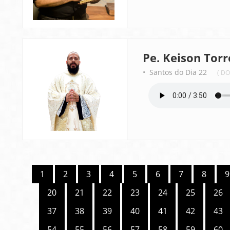
Pe. Keison Torr
• Santos do Dia 22
( D
1
2
3
4
5
6
7
8
9
20
21
22
23
24
25
26
37
38
39
40
41
42
43
54
55
56
57
58
59
60