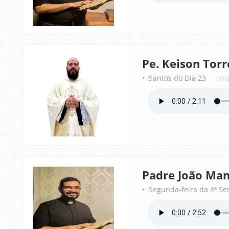
Pe. Keison Torr
• Santos do Dia 23
( D
Padre João Man
• Segunda-feira da 4ª S