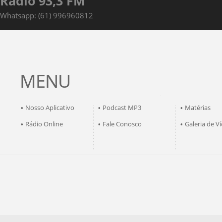
Rádio 93,3 FM
Whatsapp: (61) 996960812
MENU
Nosso Aplicativo
Podcast MP3
Matérias
•
•
•
Rádio Online
Fale Conosco
Galeria de V
•
•
•