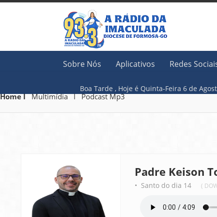
Sobre Nós
Aplicativos
Redes Sociai
Boa Tarde ,
Hoje é
Quinta-Feira 6 
Home l
Multimídia l Podcast Mp3
Padre Keison T
• Santo do dia 14
( DO