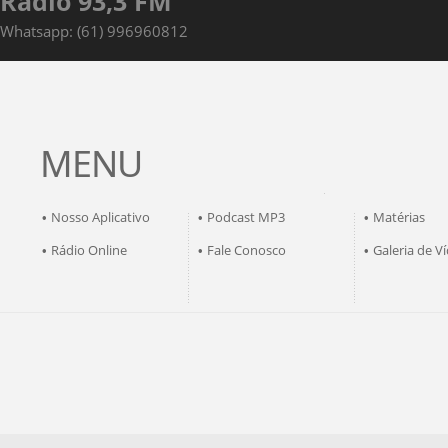
Rádio 93,3 FM
Whatsapp: (61) 996960812
MENU
Nosso Aplicativo
Podcast MP3
Matérias
•
•
•
Rádio Online
Fale Conosco
Galeria de V
•
•
•