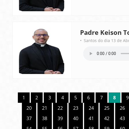
Padre Keison T
• Santos do dia 13 de Ab
1
2
3
4
5
6
7
8
9
20
21
22
23
24
25
26
37
38
39
40
41
42
43
54
55
56
57
58
59
60