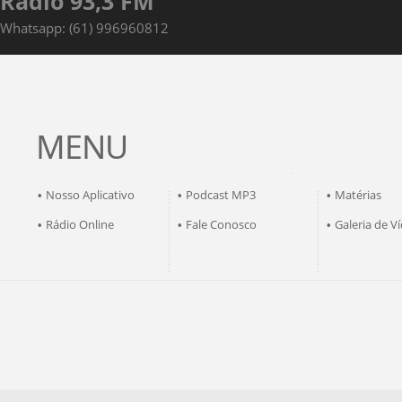
Rádio 93,3 FM
Whatsapp: (61) 996960812
MENU
Nosso Aplicativo
Podcast MP3
Matérias
•
•
•
Rádio Online
Fale Conosco
Galeria de V
•
•
•