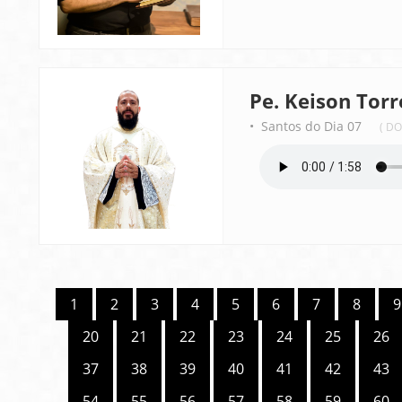
Pe. Keison Torr
• Santos do Dia 07
( D
1
2
3
4
5
6
7
8
9
20
21
22
23
24
25
26
37
38
39
40
41
42
43
54
55
56
57
58
59
60