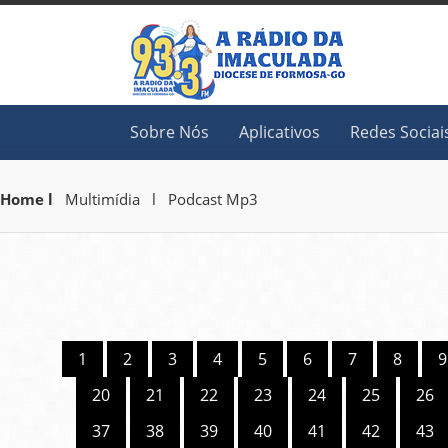
Sobre Nós
Aplicativos
Redes Sociai
Home l
Multimídia l Podcast Mp3
1
2
3
4
5
6
7
8
9
20
21
22
23
24
25
26
37
38
39
40
41
42
43