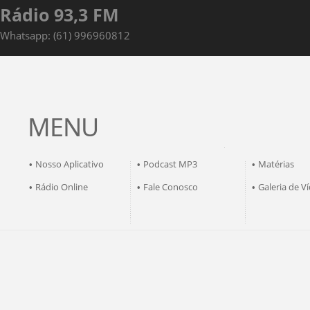
Rádio 93,3 FM
Whatsapp: (61) 996960812
MENU
Nosso Aplicativo
Podcast MP3
Matérias
•
•
•
Rádio Online
Fale Conosco
Galeria de V
•
•
•