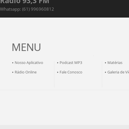
Rádio 93,3 FM
Whatsapp: (61) 996960812
MENU
Nosso Aplicativo
Podcast MP3
Matérias
•
•
•
Rádio Online
Fale Conosco
Galeria de V
•
•
•