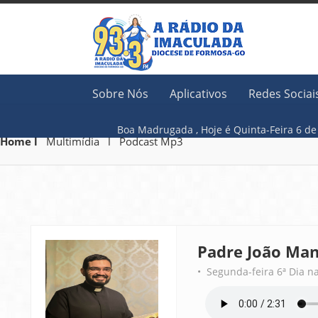
Sobre Nós
Aplicativos
Redes Sociai
Boa Madrugada ,
Hoje é
Quinta-Feir
Home l
Multimídia l Podcast Mp3
Padre João Man
• Segunda-feira 6ª Dia na