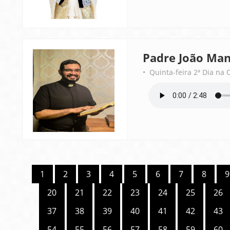
Padre João Man
• Quinta-feira 2ª Dia na 
1
2
3
4
5
6
7
8
9
20
21
22
23
24
25
26
37
38
39
40
41
42
43
54
55
56
57
58
59
60