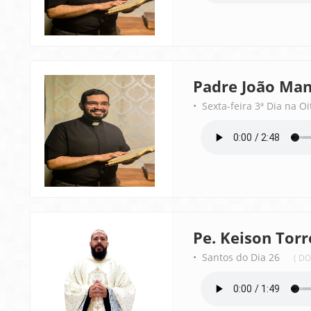
Padre João Man
• Sexta-feira 3ª Dia na O
Pe. Keison Torr
• Santos do Dia 26
( D