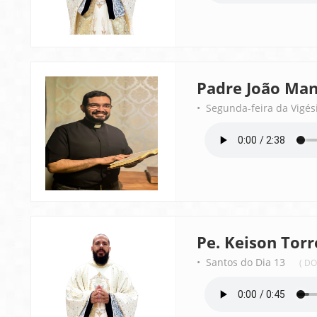
Padre João Man
• Segunda-feira da Vig
Pe. Keison Torr
• Santos do Dia 13
( D