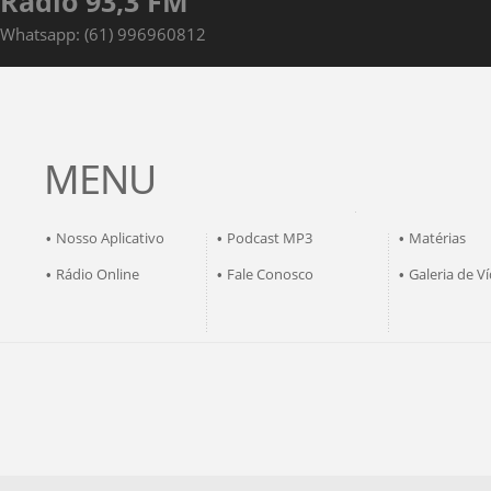
Rádio 93,3 FM
Whatsapp: (61) 996960812
MENU
Nosso Aplicativo
Podcast MP3
Matérias
•
•
•
Rádio Online
Fale Conosco
Galeria de V
•
•
•