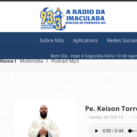
Sobre Nós
Aplicativos
Redes Sociai
Bom Dia ,
Hoje é
Segunda-Feira 10 
Home l
Multimídia l Podcast Mp3
Pe. Keison Torr
• Santos do Dia 14
( D