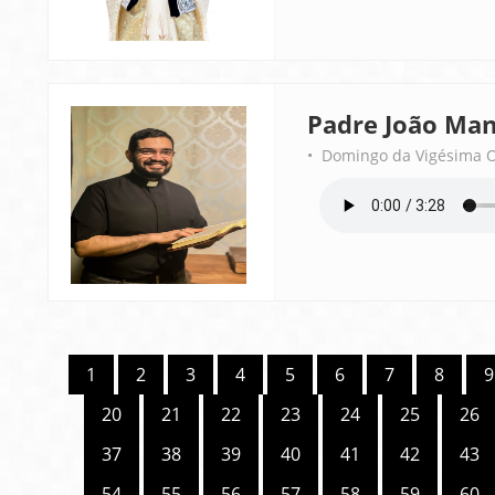
Padre João Man
• Domingo da Vigésima 
1
2
3
4
5
6
7
8
9
20
21
22
23
24
25
26
37
38
39
40
41
42
43
54
55
56
57
58
59
60