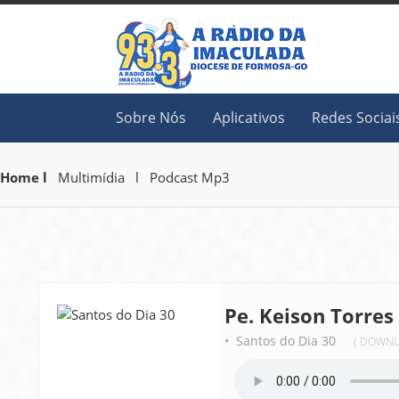
Sobre Nós
Aplicativos
Redes Sociai
Home l
Multimídia l Podcast Mp3
Pe. Keison Torres
• Santos do Dia 30
( DOWNL