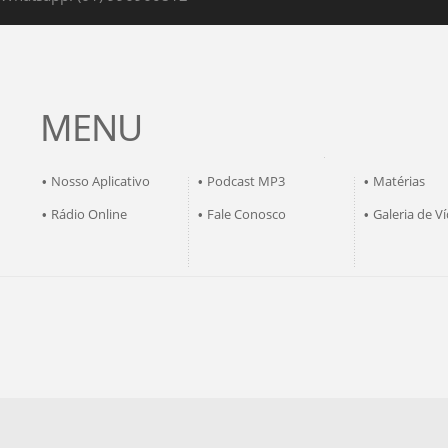
MENU
Nosso Aplicativo
Podcast MP3
Matérias
•
•
•
Rádio Online
Fale Conosco
Galeria de V
•
•
•