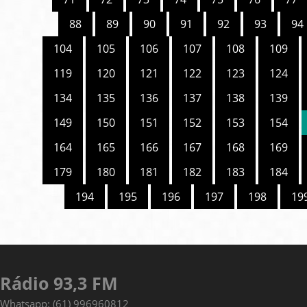
88
89
90
91
92
93
94
104
105
106
107
108
109
119
120
121
122
123
124
134
135
136
137
138
139
149
150
151
152
153
154
164
165
166
167
168
169
179
180
181
182
183
184
194
195
196
197
198
19
Rádio 93,3 FM
Whatsapp: (61) 996960812