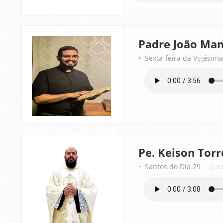
Padre João Man
• Sexta-feira da Vigési
Pe. Keison Torr
• Santos do Dia 29
( D