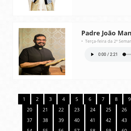
Padre João Man
• Terça-feira da 2ª Sema
1
2
3
4
5
6
7
8
9
20
21
22
23
24
25
26
37
38
39
40
41
42
43
54
55
56
57
58
59
60