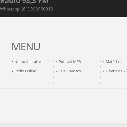
Rádio 93,3 FM
Whatsapp: (61) 996960812
MENU
Nosso Aplicativo
Podcast MP3
Matérias
•
•
•
Rádio Online
Fale Conosco
Galeria de V
•
•
•