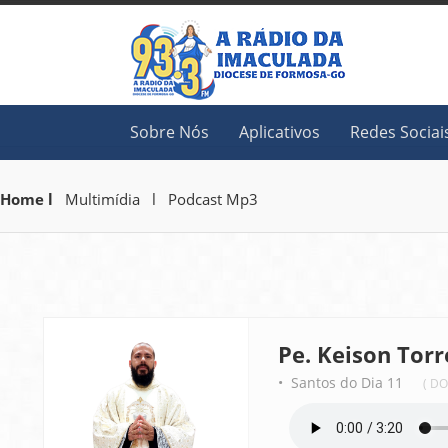
Sobre Nós
Aplicativos
Redes Sociai
Home l
Multimídia l Podcast Mp3
Pe. Keison Torr
• Santos do Dia 11
( D