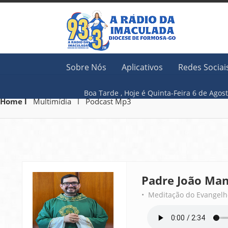
Sobre Nós
Aplicativos
Redes Sociai
Boa Tarde ,
Hoje é
Quinta-Feira 6 
Home l
Multimídia l Podcast Mp3
Padre João Man
• Meditação do Evangelh