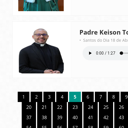
Padre Keison T
• Santos do Dia 18 de Ab
1
2
3
4
5
6
7
8
9
20
21
22
23
24
25
26
37
38
39
40
41
42
43
54
55
56
57
58
59
60