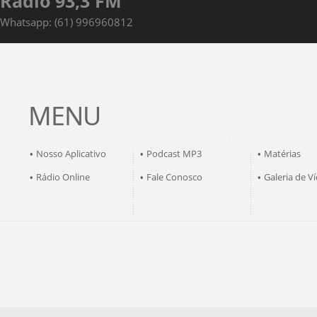
Rádio 93,3 FM
Whatsapp: (61) 996960812
MENU
Nosso Aplicativo
Podcast MP3
Matérias
•
•
•
Rádio Online
Fale Conosco
Galeria de V
•
•
•