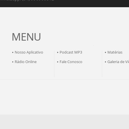
MENU
Nosso Aplicativo
Podcast MP3
Matérias
•
•
•
Rádio Online
Fale Conosco
Galeria de V
•
•
•