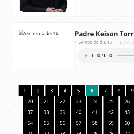
Padre Keison Torr
• Santos do dia 16
( DOWNL
1
2
3
4
5
6
7
8
9
20
21
22
23
24
25
26
37
38
39
40
41
42
43
54
55
56
57
58
59
60
71
72
73
74
75
76
77