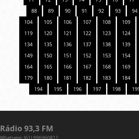
88
89
90
91
92
93
94
104
105
106
107
108
109
119
120
121
122
123
124
134
135
136
137
138
139
149
150
151
152
153
154
164
165
166
167
168
169
179
180
181
182
183
184
194
195
196
197
198
19
Rádio 93,3 FM
Whatsapp: (61) 996960812