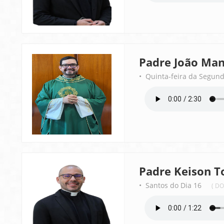
Padre João Man
• Quinta-feira da Segu
Padre Keison T
• Santos do Dia 16
( D