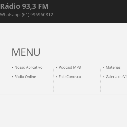
Rádio 93,3 FM
Whatsapp: (61) 996960812
MENU
Nosso Aplicativo
Podcast MP3
Matérias
•
•
•
Rádio Online
Fale Conosco
Galeria de V
•
•
•