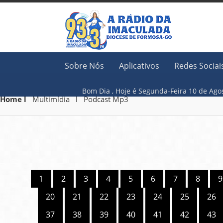
Sobre Nós
Aplicativos
Redes Sociai
Bom Dia ,
Hoje é
Segunda-Feira 10 
Home l
Multimídia l Podcast Mp3
1
2
3
4
5
6
7
8
9
20
21
22
23
24
25
26
37
38
39
40
41
42
43